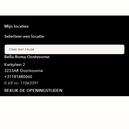
Mijn locaties
Selecteer een locatie
Maak een keuze
Bella Roma Oostvoorne
Kerkplein
2
3233AR
Oostvoorne
+31
181480060
K.V.K nr: 11063391
BEKIJK DE OPENINGSTIJDEN
Blijf op de hoogte
Schrijf je in voor onze nieuwsbrief