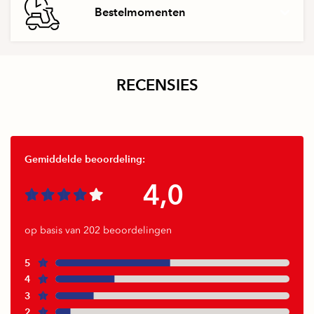
Bestelmomenten
RECENSIES
Gemiddelde beoordeling:
4,0
op basis van 202 beoordelingen
5
4
3
2