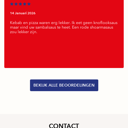
14 Januari 2026
Kebab en pizza waren erg lekker. Ik eet geen knoflooksaus
maar vind uw sambalsaus te heet. Een rode shoarmasaus
zou lekker zijn.
BEKIJK ALLE BEOORDELINGEN
CONTACT